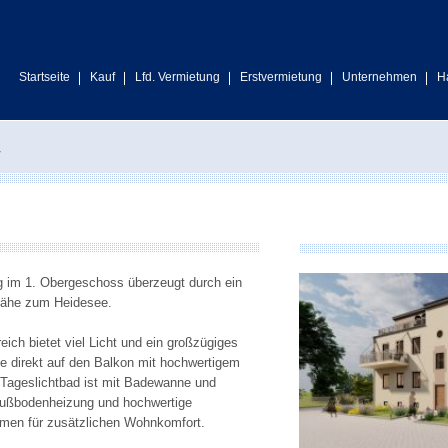
Startseite
Kauf
Lfd. Vermietung
Erstvermietung
Unternehmen
H
4
 im 1. Obergeschoss überzeugt durch ein
 Nähe zum
Heidesee
.
ich bietet viel Licht und ein großzügiges
e direkt auf den Balkon mit hochwertigem
 Tageslichtbad ist mit Badewanne und
Fußbodenheizung und hochwertige
umen für zusätzlichen Wohnkomfort.