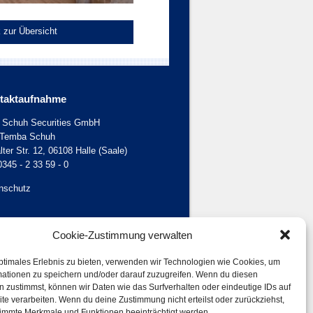
 zur Übersicht
taktaufnahme
. Schuh Securities GmbH
 Temba Schuh
ter Str. 12, 06108 Halle (Saale)
0345 - 2 33 59 - 0
nschutz
Cookie-Zustimmung verwalten
ptimales Erlebnis zu bieten, verwenden wir Technologien wie Cookies, um
mationen zu speichern und/oder darauf zuzugreifen. Wenn du diesen
 zustimmst, können wir Daten wie das Surfverhalten oder eindeutige IDs auf
te verarbeiten. Wenn du deine Zustimmung nicht erteilst oder zurückziehst,
immte Merkmale und Funktionen beeinträchtigt werden.