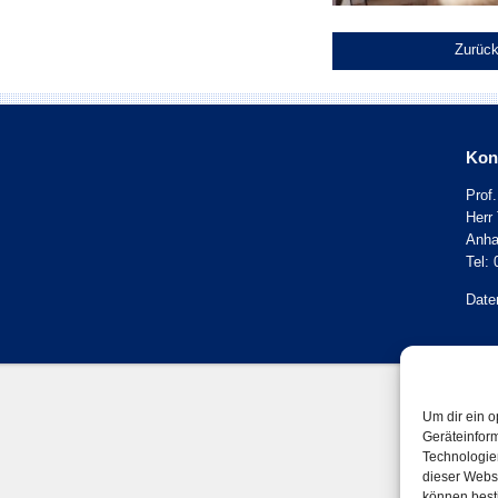
Zurück
Kon
Prof
Herr
Anhal
Tel: 
Date
Um dir ein o
Geräteinfor
Technologien
dieser Websi
können best