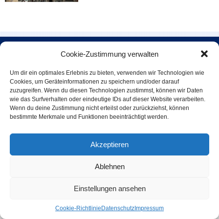
Cookie-Zustimmung verwalten
Um dir ein optimales Erlebnis zu bieten, verwenden wir Technologien wie
Cookies, um Geräteinformationen zu speichern und/oder darauf
zuzugreifen. Wenn du diesen Technologien zustimmst, können wir Daten
wie das Surfverhalten oder eindeutige IDs auf dieser Website verarbeiten.
Kontaktaufnahme
Wenn du deine Zustimmung nicht erteilst oder zurückziehst, können
bestimmte Merkmale und Funktionen beeinträchtigt werden.
Prof. Schuh Securities GmbH
Herr Temba Schuh
Anhalter Str. 12, 06108 Halle (Saale)
Akzeptieren
Tel: 0345 - 2 33 59 - 0
Ablehnen
Datenschutz
Einstellungen ansehen
Cookie-Richtlinie
Datenschutz
Impressum