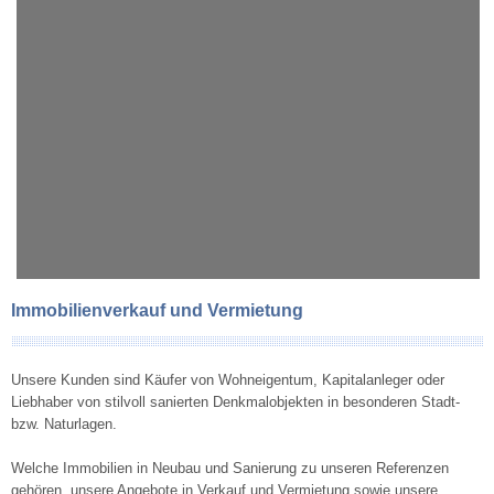
Immobilienverkauf und Vermietung
Unsere Kunden sind Käufer von Wohneigentum, Kapitalanleger oder
Liebhaber von stilvoll sanierten Denkmalobjekten in besonderen Stadt-
bzw. Naturlagen.
Welche Immobilien in Neubau und Sanierung zu unseren Referenzen
gehören, unsere Angebote in Verkauf und Vermietung sowie unsere