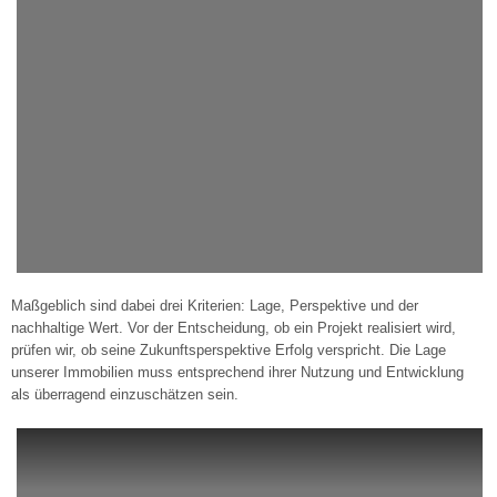
Maßgeblich sind dabei drei Kriterien: Lage, Perspektive und der
nachhaltige Wert. Vor der Entscheidung, ob ein Projekt realisiert wird,
prüfen wir, ob seine Zukunftsperspektive Erfolg verspricht. Die Lage
unserer Immobilien muss entsprechend ihrer Nutzung und Entwicklung
als überragend einzuschätzen sein.